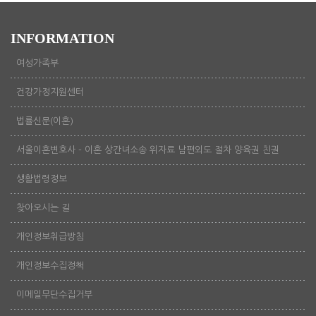
INFORMATION
여성가족부
건강가정지원센터
법률신문(이혼)
서울이혼변호사 - 이혼 상간녀소송 위자료 남편외도 절차 양육권 친권
생활법령정보
찾아오시는 길
개인정보취급방침
개인정보수집정책
이메일무단수집거부