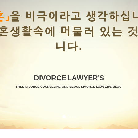
까?
이 비극입