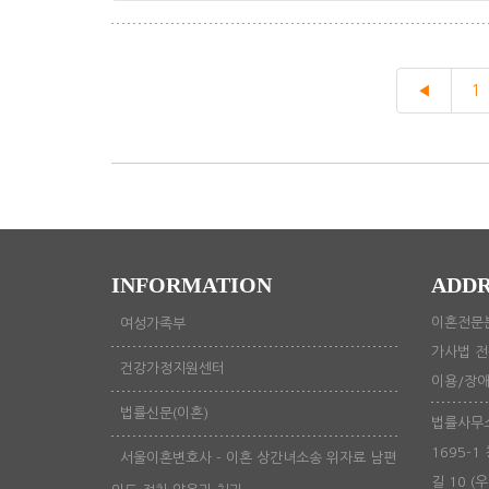
◀
1
INFORMATION
ADDR
이혼전문분
여성가족부
가사법 전
건강가정지원센터
이용/장애문
법률신문(이혼)
법률사무소
1695-1
서울이혼변호사 - 이혼 상간녀소송 위자료 남편
길 10 (우