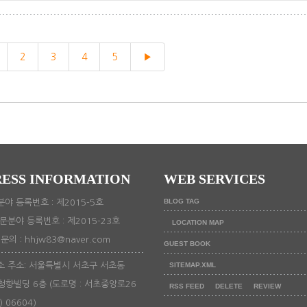
2
3
4
5
▶
ESS INFORMATION
WEB SERVICES
BLOG TAG
야 등록번호 : 제2015-5호
문분야 등록번호 : 제2015-23호
LOCATION MAP
의 : hhjw83@naver.com
GUEST BOOK
 주소: 서울특별시 서초구 서초동
SITEMAP.XML
 청향빌딩 6층 (도로명 : 서초중앙로26
RSS FEED
DELETE
REVIEW
) 06604)