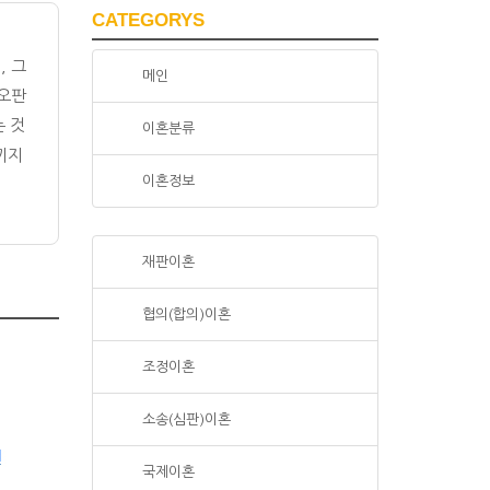
CATEGORYS
, 그
메인
 오판
는 것
이혼분류
끼지
이혼정보
재판이혼
협의(합의)이혼
조정이혼
소송(심판)이혼
국제이혼