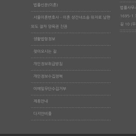
법률신문(이혼)
법률사무소
1695-1
서울이혼변호사 - 이혼 상간녀소송 위자료 남편
길 10 (우
외도 절차 양육권 친권
생활법령정보
찾아오시는 길
개인정보취급방침
개인정보수집정책
이메일무단수집거부
제휴안내
다지안비플