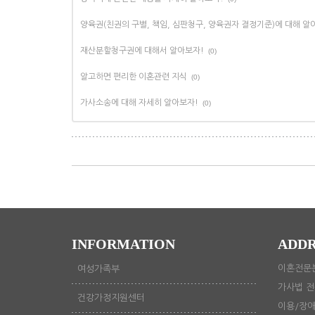
양육권(친권의 구별, 책임, 심판청구, 양육권자 결정기준)에 대해 알
재산분할청구권에 대해서 알아보자!
(0)
알고하면 편리한 이혼관련 지식
(0)
가사소송에 대해 자세히 알아보자!
(0)
INFORMATION
ADDR
이혼전문분
여성가족부
가사법 전
건강가정지원센터
이용/장애문