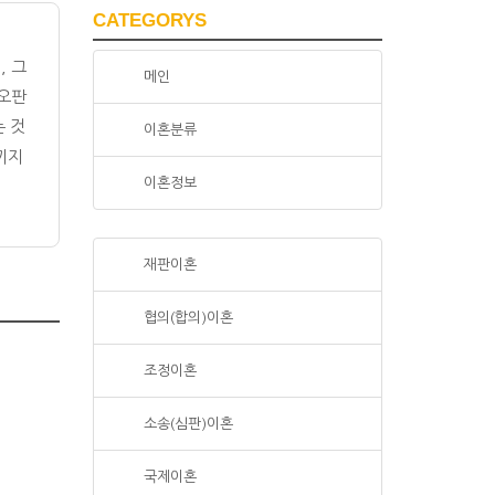
CATEGORYS
, 그
메인
 오판
는 것
이혼분류
끼지
이혼정보
재판이혼
협의(합의)이혼
조정이혼
소송(심판)이혼
국제이혼