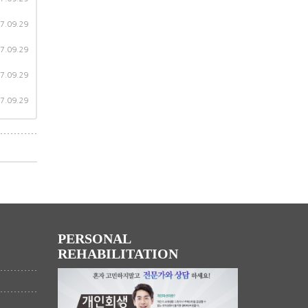
7.09.29
7.09.29
7.09.29
7.09.29
PERSONAL
REHABILITATION