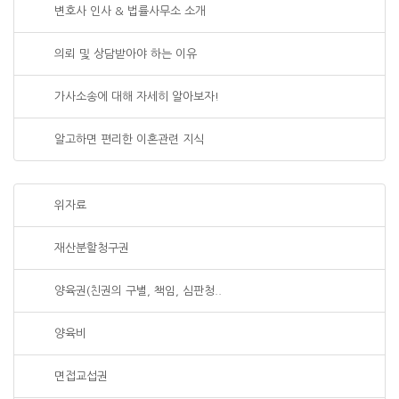
변호사 인사 & 법률사무소 소개
의뢰 및 상담받아야 하는 이유
가사소송에 대해 자세히 알아보자!
알고하면 편리한 이혼관련 지식
위자료
재산분할청구권
양육권(친권의 구별, 책임, 심판청..
양육비
면접교섭권