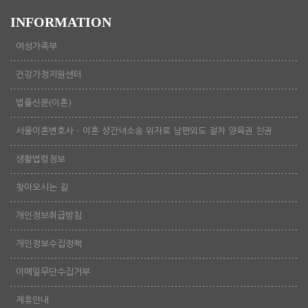
INFORMATION
여성가족부
건강가정지원센터
법률신문(이혼)
서울이혼변호사 - 이혼 상간녀소송 위자료 남편외도 절차 양육권 친권
생활법령정보
찾아오시는 길
개인정보취급방침
개인정보수집정책
이메일무단수집거부
제휴안내