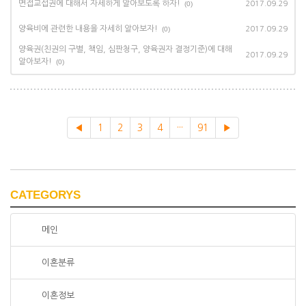
면접교섭권에 대해서 자세하게 알아보도록 하자!
(0)
2017.09.29
양육비에 관련한 내용을 자세히 알아보자!
(0)
2017.09.29
양육권(친권의 구별, 책임, 심판청구, 양육권자 결정기준)에 대해
2017.09.29
알아보자!
(0)
◀
1
2
3
4
···
91
▶
CATEGORYS
메인
이혼분류
이혼정보