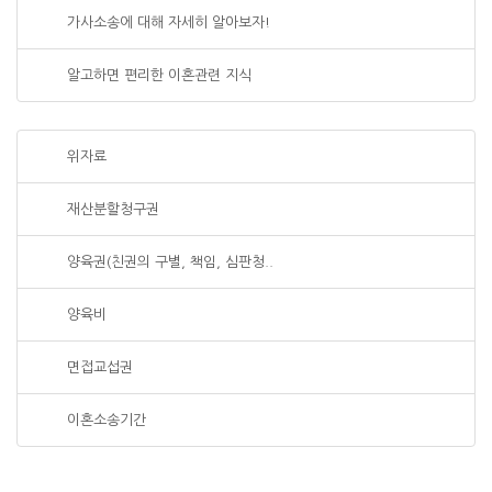
가사소송에 대해 자세히 알아보자!
알고하면 편리한 이혼관련 지식
위자료
재산분할청구권
양육권(친권의 구별, 책임, 심판청..
양육비
면접교섭권
이혼소송기간