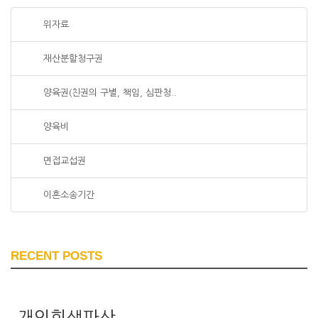
위자료
재산분할청구권
양육권(친권의 구별, 책임, 심판청..
양육비
면접교섭권
이혼소송기간
RECENT POSTS
개인회생파산