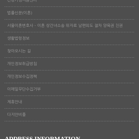
건강가정지원센터
법률신문(이혼)
서울이혼변호사 - 이혼 상간녀소송 위자료 남편외도 절차 양육권 친권
생활법령정보
찾아오시는 길
개인정보취급방침
개인정보수집정책
이메일무단수집거부
제휴안내
다지안비플
ADDRESS INFORMATION