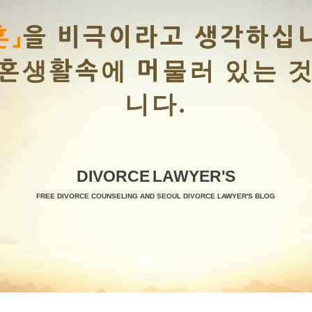
십니까?
것이 비극입