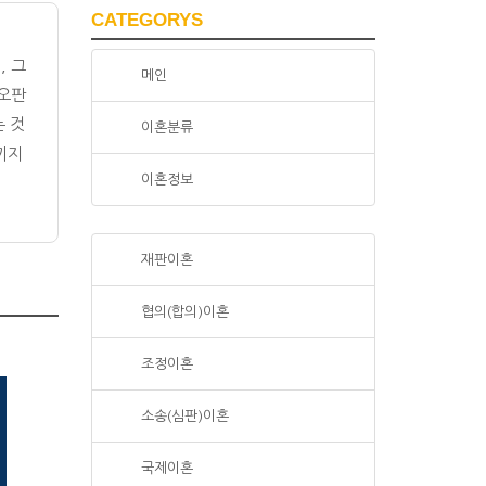
CATEGORYS
, 그
메인
 오판
는 것
이혼분류
끼지
이혼정보
재판이혼
협의(합의)이혼
조정이혼
소송(심판)이혼
국제이혼