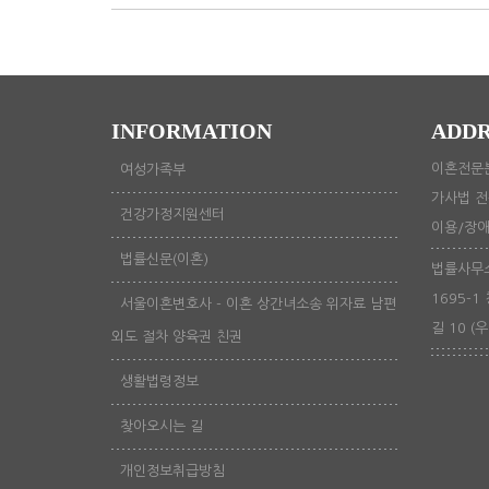
INFORMATION
ADDR
이혼전문분
여성가족부
가사법 전
건강가정지원센터
이용/장애문
법률신문(이혼)
법률사무소
1695-1
서울이혼변호사 - 이혼 상간녀소송 위자료 남편
길 10 (우
외도 절차 양육권 친권
생활법령정보
찾아오시는 길
개인정보취급방침